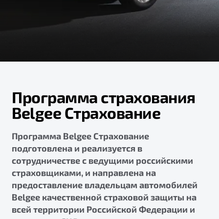
ПОДДЕРЖКА
Автокредит
О дилерском центре
Трейд-ин
Гарантия Belgee
Правовая информация
Яркий кроссовер
Страхование
Belgee Линк
от 2 219 990 ₽*
Расчет КАСКО
Belgee Клуб
Обзор
В наличии
Belgee Плюс
Программа страхования
Реферальная программа
S50
Belgee Страхование
Клиентская поддержка
Помощь на дорогах
Программа Belgee Страхование
подготовлена и реализуется в
сотрудничестве с ведущими российскими
страховщиками, и направлена на
предоставление владельцам автомобилей
Belgee качественной страховой защиты на
всей территории Российской Федерации и
Узнайте о специальных выгодах при покупке
Элегантный и практичный седан
автомобиля Belgee