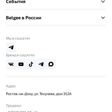
События
Клиентская поддержка
Калькулятор ТО
Новости
Помощь на дорогах
Belgee в России
Контакты
Belgee Линк
О бренде
Belgee Клуб
О дилерском центре
Мы в соцсетях
Belgee Плюс
Правовая информация
Реферальная программа
Бренд в соцсетях
Адрес
Ростов-на-Дону, ул. Текучева, дом 352А
Продажи