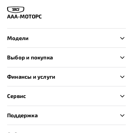
ААА-МОТОРС
Модели
X50+
Выбор и покупка
S50
Автомобили в наличии
X70
Финансы и услуги
Спецпредложения и Акции
Автокредит
Записаться на тест-драйв
Сервис
Трейд-ин
Получить предложение
Записаться на сервис
Страхование
Поддержка
Руководство по эксплуатации
Расчет КАСКО
Гарантия Belgee
Техническое обслуживание