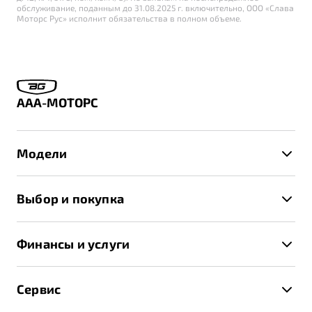
обслуживание, поданным до 31.08.2025 г. включительно, ООО «Слава
Моторс Рус» исполнит обязательства в полном объеме.
ААА-МОТОРС
Модели
X50+
Выбор и покупка
S50
Автомобили в наличии
X70
Финансы и услуги
Спецпредложения и Акции
Автокредит
Записаться на тест-драйв
Сервис
Трейд-ин
Получить предложение