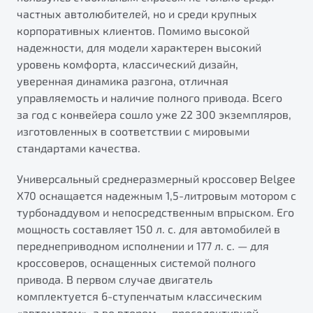
от 1 699 990 ₽*
частных автолюбителей, но и среди крупных
Подробно
корпоративных клиентов. Помимо высокой
Обзор
В наличии
надежности, для модели характерен высокий
уровень комфорта, классический дизайн,
уверенная динамика разгона, отличная
X70
Будьте еще более уверены на дорогах с программой
"Помощь на дорогах"
управляемость и наличие полного привода. Всего
Автомобили в наличии
за год с конвейера сошло уже 22 300 экземпляров,
Тест-драйв
Преимущества программы
изготовленных в соответствии с мировыми
Автокредит
стандартами качества.
Спецпредложения
Универсальный среднеразмерный кроссовер Belgee
X70 оснащается надежным 1,5-литровым мотором с
Запись на сервис
турбонаддувом и непосредственным впрыском. Его
Калькулятор ТО
мощность составляет 150 л. с. для автомобилей в
Универсальный кроссовер
Клиентская поддержка
переднеприводном исполнении и 177 л. с. — для
от 2 499 990 ₽*
кроссоверов, оснащенных системой полного
привода. В первом случае двигатель
Обзор
В наличии
комплектуется 6-ступенчатым классическим
«автоматом», а во втором — преселективной