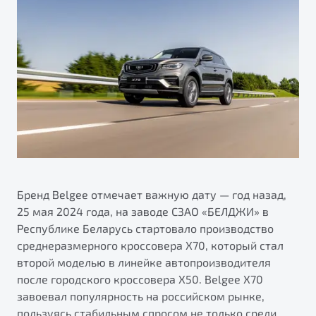
ПОДДЕРЖКА
Автокредит
О дилерском центре
Трейд-ин
Гарантия Belgee
Правовая информация
Яркий кроссовер
Страхование
Belgee Линк
от 2 219 990 ₽*
Расчет КАСКО
Belgee Клуб
Обзор
В наличии
Belgee Плюс
Реферальная программа
S50
Клиентская поддержка
Помощь на дорогах
Бренд Belgee отмечает важную дату — год назад,
25 мая 2024 года, на заводе СЗАО «БЕЛДЖИ» в
Республике Беларусь стартовало производство
среднеразмерного кроссовера Х70, который стал
второй моделью в линейке автопроизводителя
после городского кроссовера X50. Belgee X70
завоевал популярность на российском рынке,
Узнайте о специальных выгодах при покупке
Элегантный и практичный седан
пользуясь стабильным спросом не только среди
автомобиля Belgee