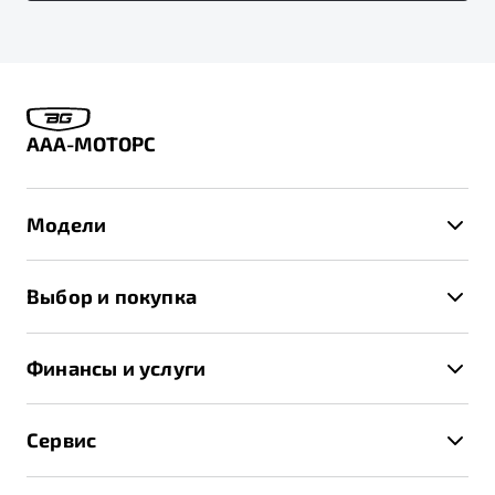
ААА-МОТОРС
Модели
X50+
Выбор и покупка
S50
Автомобили в наличии
X70
Финансы и услуги
Спецпредложения и Акции
Автокредит
Записаться на тест-драйв
Сервис
Трейд-ин
Получить предложение
Записаться на сервис