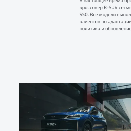
В настоящее время бре
кроссовер B-SUV сегм
S50. Все модели выпо
клиентов по адаптаци
политика и обновлени