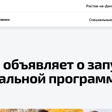
Ростов-на-Дону
пании
Специальные
 объявляет о зап
альной програм