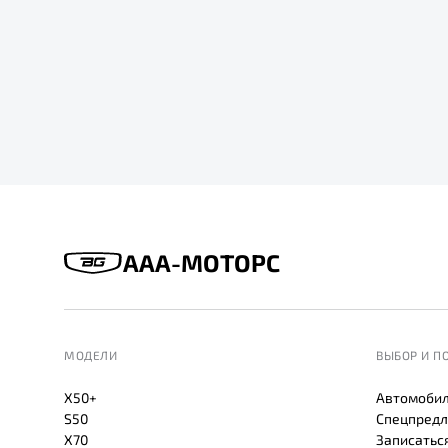
ААА-МОТОРС
МОДЕЛИ
ВЫБОР И П
X50+
Автомобил
S50
Спецпредл
X70
Записаться