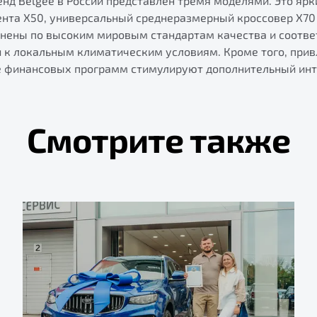
нд Belgee в России представлен тремя моделями. Это ярк
ента X50, универсальный среднеразмерный кроссовер X70 
лнены по высоким мировым стандартам качества и соотв
и к локальным климатическим условиям. Кроме того, при
е финансовых программ стимулируют дополнительный инт
Смотрите также