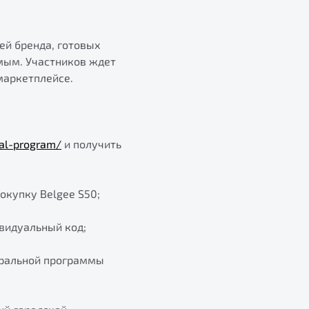
ей бренда, готовых
мым. Участников ждет
маркетплейсе.
ral-program/
и получить
окупку Belgee S50;
видуальный код;
еральной программы