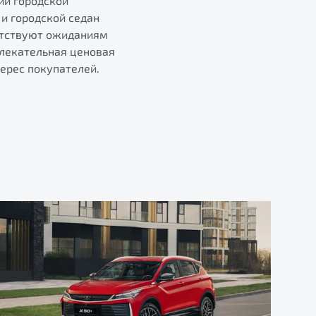
ий городской
и городской седан
етствуют ожиданиям
влекательная ценовая
ерес покупателей.